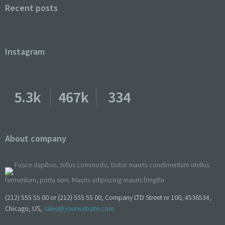
Recent posts
Instagram
5.3k
467k
334
About company
Fusce dapibus, tellus commodo, tortor mauris condimentum utellus
fermentum, porta sem. Mauris adipiscing mauris fringilla
(212) 555 55 00 or (212) 555 55 00, Company LTD Street nr 100, 4536534,
Chicago, US,
sales@yourwebsite.com